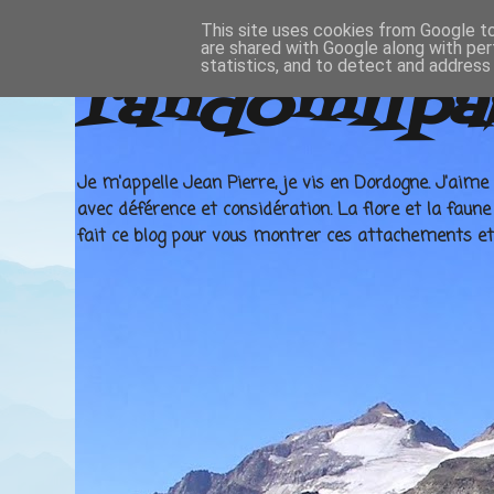
This site uses cookies from Google to 
are shared with Google along with per
statistics, and to detect and address
randomilpa
Je m'appelle Jean Pierre, je vis en Dordogne. J'aime 
avec déférence et considération. La flore et la faun
fait ce blog pour vous montrer ces attachements et v