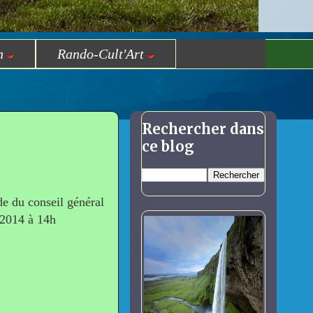
n
Rando-Cult'Art
Rechercher dans
ce blog
de du conseil général
 2014 à 14h