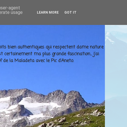
 user-agent
nerate usage
LEARN MORE
GOT IT
ndroits bien authentiques qui respectent dame nature
t certainement ma plus grande fascination... j'ai
f de la Maladeta avec le Pic d'Aneto.