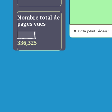
Nombre total de
pages vues
Article plus récent
336,325