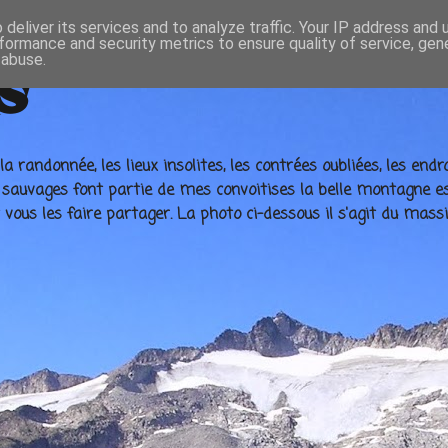
deliver its services and to analyze traffic. Your IP address and
formance and security metrics to ensure quality of service, ge
 abuse.
s
la randonnée, les lieux insolites, les contrées oubliées, les e
e sauvages font partie de mes convoitises la belle montagne es
ous les faire partager. La photo ci-dessous il s'agit du massi