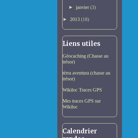
►
janvier
(3)
►
2013
(18)
Liens utiles
Géocaching (Chasse au
trésor)
térra aventura (chasse au
trésor)
Wikiloc Traces GPS
Mes traces GPS sur
Wikiloc
Calendrier