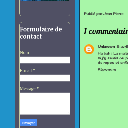
Publié par
Jean Pierre
1 commentair
Formulaire de
contact
Unknown
8 avr
Nom
Ha bah ! La malé
si j'y serais ou
de repos et enfin
Répondre
E-mail
*
Message
*