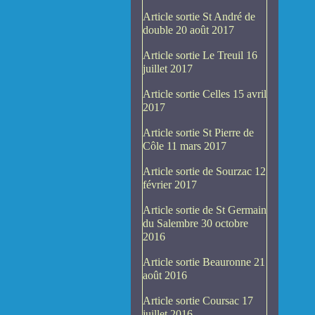
Article sortie St André de
double 20 août 2017
Article sortie Le Treuil 16
juillet 2017
Article sortie Celles 15 avril
2017
Article sortie St Pierre de
Côle 11 mars 2017
Article sortie de Sourzac 12
février 2017
Article sortie de St Germain
du Salembre 30 octobre
2016
Article sortie Beauronne 21
août 2016
Article sortie Coursac 17
juillet 2016