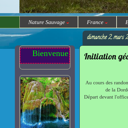
Nature Sauvage
France
dimanche 2 mars 
Bienvenue sur Randomilpas
Initiation g
Au cours des randonn
de la Dord
Départ devant l'offi