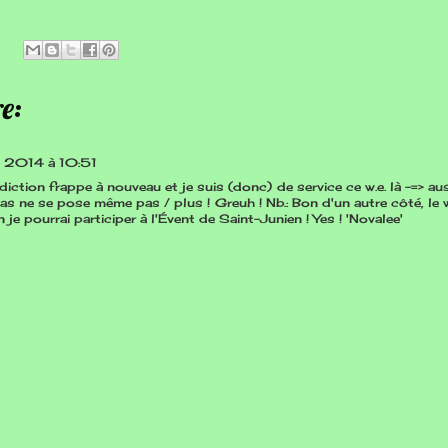
e:
il 2014 à 10:51
diction frappe à nouveau et je suis (donc) de service ce w.e. là -=> au
 pas ne se pose même pas / plus ! Greuh ! Nb.: Bon d'un autre côté, le w
 je pourrai participer à l'Évent de Saint-Junien ! Yes ! 'Novalee'