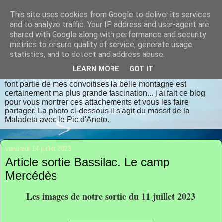
This site uses cookies from Google to deliver its services
randomilpas
and to analyze traffic. Your IP address and user-agent are
shared with Google along with performance and security
metrics to ensure quality of service, generate usage
Je m'appelle Jean Pierre, je vis en Dordogne. J'aime la
statistics, and to detect and address abuse.
randonnée, les lieux insolites, les contrées oubliées, les
endroits bien authentiques qui respectent dame nature avec
LEARN MORE
GOT IT
déférence et considération. La flore et la faune sauvages
font partie de mes convoitises la belle montagne est
certainement ma plus grande fascination... j'ai fait ce blog
pour vous montrer ces attachements et vous les faire
partager. La photo ci-dessous il s'agit du massif de la
Maladeta avec le Pic d'Aneto.
vendredi 14 juillet 2023
Article sortie Bassilac. Le camp
Mercédès
Les images de notre sortie du 11 juillet 2023
___________________