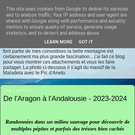
This site uses cookies from Google to deliver its services
randomilpas
and to analyze traffic. Your IP address and user-agent are
shared with Google along with performance and security
metrics to ensure quality of service, generate usage
Je m'appelle Jean Pierre, je vis en Dordogne. J'aime la
statistics, and to detect and address abuse.
randonnée, les lieux insolites, les contrées oubliées, les
endroits bien authentiques qui respectent dame nature avec
LEARN MORE
GOT IT
déférence et considération. La flore et la faune sauvages
font partie de mes convoitises la belle montagne est
certainement ma plus grande fascination... j'ai fait ce blog
pour vous montrer ces attachements et vous les faire
partager. La photo ci-dessous il s'agit du massif de la
Maladeta avec le Pic d'Aneto.
lundi 1 avril 2024
De l'Aragon à l'Andalousie - 2023-2024
Randonnées dans un milieu sauvage pour découvrir de
multiples pépites et parfois des trésors bien cachés