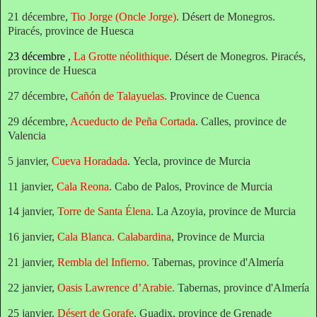
21 décembre,
Tio Jorge (Oncle Jorge)
. Désert de Monegros.
Piracés, province de Huesca
23 décembre ,
La Grotte néolithique
. Désert de Monegros. Piracés,
province de Huesca
2
7 décembre,
Cañón de Talayuelas
.
Province de Cuenca
29 décembre,
Acueducto de Peña Cortada
.
Calles, province de
Valencia
5 janvier,
Cueva Horadada
.
Yecla, province de Murcia
11 janvier,
Cala Reona
. Cabo de Palos,
Province de Murcia
14 janvier,
Torre de Santa Élena
. La Azoyia, p
rovince de Murcia
16 janvier,
Cala Blanca. Calabardina
,
Province de Murcia
21 janvier,
Rembla del Infierno
.
Tabernas, province d'Almería
22 janvier,
Oasis Lawrence d’Arabie
.
Tabernas, province d'Almería
2
5 janvier,
Désert de Gorafe
. Guadix, province de Grenade