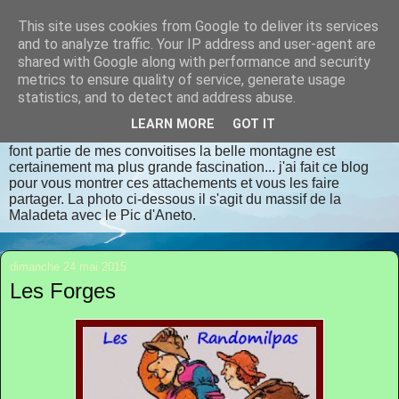
This site uses cookies from Google to deliver its services
randomilpas
and to analyze traffic. Your IP address and user-agent are
shared with Google along with performance and security
metrics to ensure quality of service, generate usage
Je m'appelle Jean Pierre, je vis en Dordogne. J'aime la
statistics, and to detect and address abuse.
randonnée, les lieux insolites, les contrées oubliées, les
endroits bien authentiques qui respectent dame nature avec
LEARN MORE
GOT IT
déférence et considération. La flore et la faune sauvages
font partie de mes convoitises la belle montagne est
certainement ma plus grande fascination... j'ai fait ce blog
pour vous montrer ces attachements et vous les faire
partager. La photo ci-dessous il s'agit du massif de la
Maladeta avec le Pic d'Aneto.
dimanche 24 mai 2015
Les Forges