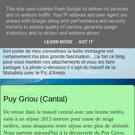
This site uses cookies from Google to deliver its services
randomilpas
and to analyze traffic. Your IP address and user-agent are
shared with Google along with performance and security
metrics to ensure quality of service, generate usage
Je m'appelle Jean Pierre, je vis en Dordogne. J'aime la
statistics, and to detect and address abuse.
randonnée, les lieux insolites, les contrées oubliées, les
endroits bien authentiques qui respectent dame nature avec
LEARN MORE
GOT IT
déférence et considération. La flore et la faune sauvages
font partie de mes convoitises la belle montagne est
certainement ma plus grande fascination... j'ai fait ce blog
pour vous montrer ces attachements et vous les faire
partager. La photo ci-dessous il s'agit du massif de la
Maladeta avec le Pic d'Aneto.
mardi 24 juin 2014
Puy Griou (Cantal)
De retour dans le massif central avec une bonne météo,
suite à un séjour 2013 morose pour cause de neige
tardive, nous attaquons notre séjour avec plus de sérénité.
Nous partons aujourd'hui à la découverte du Puy Griou.