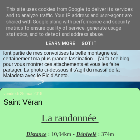
This site uses cookies from Google to deliver its services
randomilpas
and to analyze traffic. Your IP address and user-agent are
shared with Google along with performance and security
metrics to ensure quality of service, generate usage
Je m'appelle Jean Pierre, je vis en Dordogne. J'aime la
statistics, and to detect and address abuse.
randonnée, les lieux insolites, les contrées oubliées, les
endroits bien authentiques qui respectent dame nature avec
LEARN MORE
GOT IT
déférence et considération. La flore et la faune sauvages
font partie de mes convoitises la belle montagne est
certainement ma plus grande fascination... j'ai fait ce blog
pour vous montrer ces attachements et vous les faire
partager. La photo ci-dessous il s'agit du massif de la
Maladeta avec le Pic d'Aneto.
vendredi 25 mai 2018
Saint Véran
La randonnée
Distance
: 10,94km -
Dénivelé
: 374m