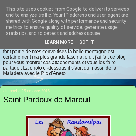
This site uses cookies from Google to deliver its services
randomilpas
and to analyze traffic. Your IP address and user-agent are
shared with Google along with performance and security
metrics to ensure quality of service, generate usage
Je m'appelle Jean Pierre, je vis en Dordogne. J'aime la
statistics, and to detect and address abuse.
randonnée, les lieux insolites, les contrées oubliées, les
endroits bien authentiques qui respectent dame nature avec
LEARN MORE
GOT IT
déférence et considération. La flore et la faune sauvages
font partie de mes convoitises la belle montagne est
certainement ma plus grande fascination... j'ai fait ce blog
pour vous montrer ces attachements et vous les faire
partager. La photo ci-dessous il s'agit du massif de la
Maladeta avec le Pic d'Aneto.
dimanche 25 octobre 2015
Saint Pardoux de Mareuil