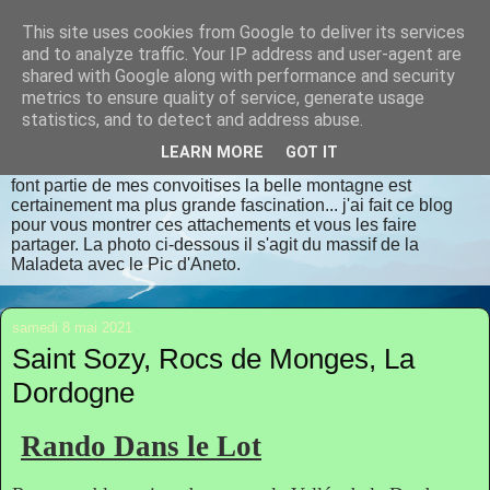
This site uses cookies from Google to deliver its services
randomilpas
and to analyze traffic. Your IP address and user-agent are
shared with Google along with performance and security
metrics to ensure quality of service, generate usage
Je m'appelle Jean Pierre, je vis en Dordogne. J'aime la
statistics, and to detect and address abuse.
randonnée, les lieux insolites, les contrées oubliées, les
endroits bien authentiques qui respectent dame nature avec
LEARN MORE
GOT IT
déférence et considération. La flore et la faune sauvages
font partie de mes convoitises la belle montagne est
certainement ma plus grande fascination... j'ai fait ce blog
pour vous montrer ces attachements et vous les faire
partager. La photo ci-dessous il s'agit du massif de la
Maladeta avec le Pic d'Aneto.
samedi 8 mai 2021
Saint Sozy, Rocs de Monges, La
Dordogne
Rando Dans le Lot