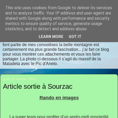
This site uses cookies from Google to deliver its services
randomilpas
and to analyze traffic. Your IP address and user-agent are
shared with Google along with performance and security
metrics to ensure quality of service, generate usage
Je m'appelle Jean Pierre, je vis en Dordogne. J'aime la
statistics, and to detect and address abuse.
randonnée, les lieux insolites, les contrées oubliées, les
endroits bien authentiques qui respectent dame nature avec
LEARN MORE
GOT IT
déférence et considération. La flore et la faune sauvages
font partie de mes convoitises la belle montagne est
certainement ma plus grande fascination... j'ai fait ce blog
pour vous montrer ces attachements et vous les faire
partager. La photo ci-dessous il s'agit du massif de la
Maladeta avec le Pic d'Aneto.
jeudi 24 octobre 2024
Article sortie à Sourzac
Rando en images
La super team pour profiter d'un après-midi ensoleillé