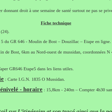
r donnant droit à une semaine de santé surtout ne pas se prive
Fiche technique
(24).
 5 du GR 646 - Moulin de Bost – Douzillac – Etape en ligne.
in de Bost, 6km au Nord-ouest de mussidan, coordonnées N 4
aper GR646 Etape5 dans les liens utiles.
ie
: Carte I.G.N. 1835 O Mussidan.
énivelé - horaire
: 15,8km - 240m – Compter 4h30 sans
ail sur L'itinéraire et son tracé ainsi que la po