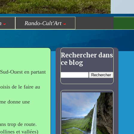
n
Rando-Cult'Art
Rechercher dans
ce blog
 Sud-Ouest en partant
isis de le faire au
i me donne une
ns trop de route.
llines et vallées)