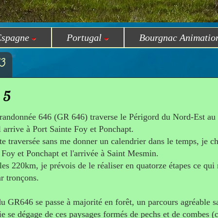
Espagne
Portugal
Bourgnac Animatio
13
 5
 randonnée 646 (GR 646) traverse le Périgord du Nord-Est au
 arrive à Port Sainte Foy et Ponchapt.
tte traversée sans me donner un calendrier dans le temps, je cho
 Foy et Ponchapt et l'arrivée à Saint Mesmin.
les 220km, je prévois de le réaliser en quatorze étapes ce qu
 tronçons.
u GR646 se passe à majorité en forêt, un parcours agréable sa
e se dégage de ces paysages formés de pechs et de combes (co