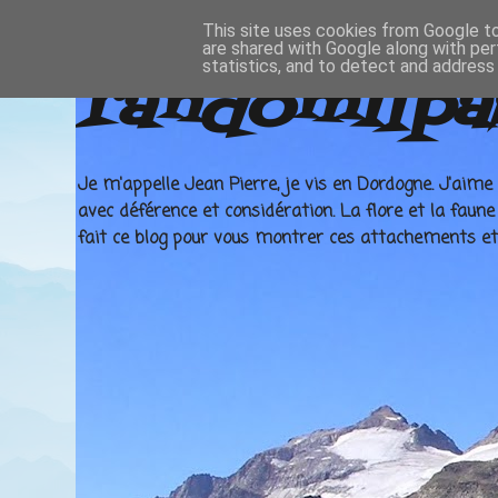
This site uses cookies from Google to 
are shared with Google along with per
statistics, and to detect and address
randomilpa
Je m'appelle Jean Pierre, je vis en Dordogne. J'aime 
avec déférence et considération. La flore et la faun
fait ce blog pour vous montrer ces attachements et v