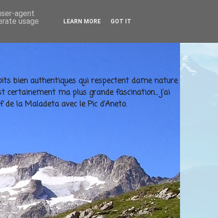
 user-agent
nerate usage
LEARN MORE
GOT IT
ndroits bien authentiques qui respectent dame nature
t certainement ma plus grande fascination... j'ai
f de la Maladeta avec le Pic d'Aneto.