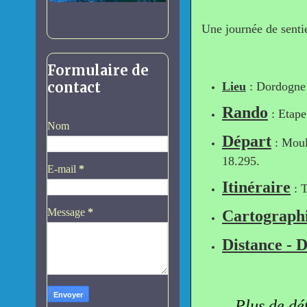
Une journée de sentie
Formulaire de
contact
Lieu
: Dordogne 
Rando
: Etape
Nom
Départ
: Moul
18.295.
E-mail
*
Itinéraire
: T
Message
*
Cartograph
Distance - D
Plus de dét