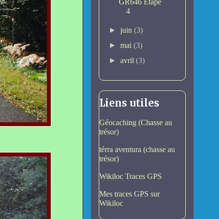
GR646 Etape
4
►
juin
(3)
►
mai
(3)
►
avril
(3)
Liens utiles
Géocaching (Chasse au
trésor)
térra aventura (chasse au
trésor)
Wikiloc Traces GPS
Mes traces GPS sur
Wikiloc