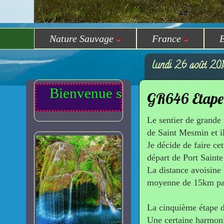
Nature Sauvage
France
lundi 26 août 20
Bienvenue sur Randomilpas
GR646 Etape
Le sentier de grande
de Saint Mesmin et il
Je décide de faire ce
départ de Port Sainte
La distance avoisine 
moyenne de 15km par
La cinquième étape d
Une certaine harmoni