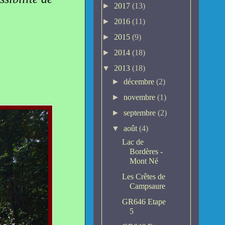
►
2017
(13)
►
2016
(11)
►
2015
(9)
►
2014
(18)
▼
2013
(18)
►
décembre
(2)
►
novembre
(1)
►
septembre
(2)
▼
août
(4)
Lac de
Bordères -
Mont Né
Les Crêtes de
Campsaure
GR646 Etape
5