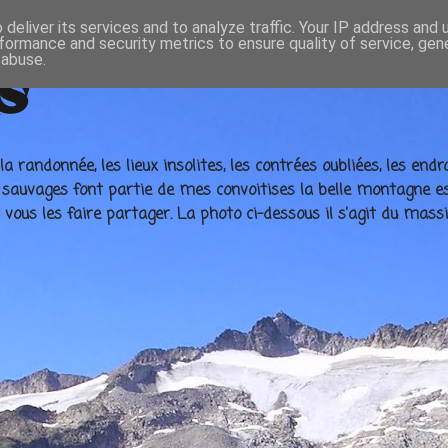
deliver its services and to analyze traffic. Your IP address and
formance and security metrics to ensure quality of service, ge
 abuse.
s
la randonnée, les lieux insolites, les contrées oubliées, les e
e sauvages font partie de mes convoitises la belle montagne es
ous les faire partager. La photo ci-dessous il s'agit du massi