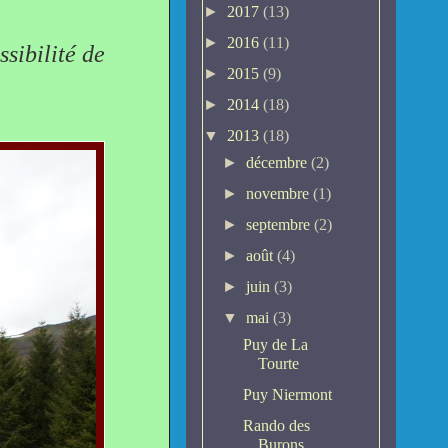
►
2017
(13)
►
2016
(11)
ssibilité de
►
2015
(9)
►
2014
(18)
▼
2013
(18)
►
décembre
(2)
►
novembre
(1)
►
septembre
(2)
►
août
(4)
►
juin
(3)
▼
mai
(3)
Puy de La
Tourte
Puy Niermont
Rando des
Burons