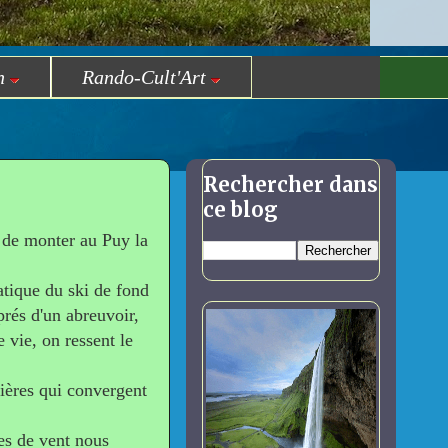
n
Rando-Cult'Art
Rechercher dans
ce blog
 de monter au Puy la
atique du ski de fond
prés d'un abreuvoir,
e vie, on ressent le
cières qui convergent
les de vent nous