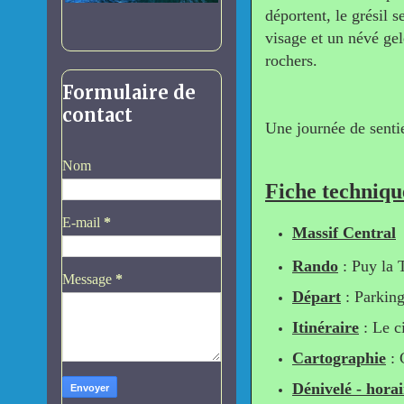
déportent, le grésil 
visage et un névé gel
rochers.
Formulaire de
contact
Une journée de sentie
Nom
Fiche techniqu
E-mail
*
Massif Central
Rando
: Puy la 
Message
*
Départ
: Parking
Itinéraire
: Le c
Cartographie
: 
Dénivelé - horai