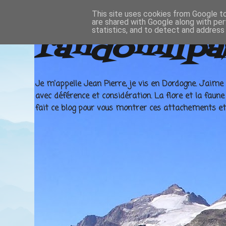
This site uses cookies from Google to 
are shared with Google along with per
statistics, and to detect and address
randomilpa
Je m'appelle Jean Pierre, je vis en Dordogne. J'aime 
avec déférence et considération. La flore et la faun
fait ce blog pour vous montrer ces attachements et v