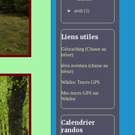
►
avril
(3)
Liens utiles
Géocaching (Chasse au
trésor)
térra aventura (chasse au
trésor)
Wikiloc Traces GPS
Mes traces GPS sur
Wikiloc
Calendrier
randos