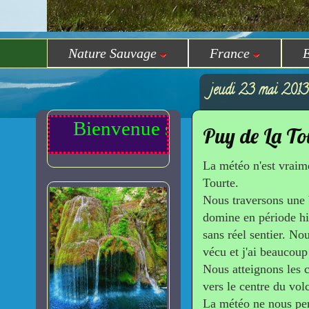
Nature Sauvage
France
jeudi 23 mai 2013
Bienvenue sur Randomilpas
Puy de La To
La météo n'est vraim
Tourte.
Nous traversons une b
domine en période hiv
sans réel sentier. Nou
vécu et j'ai beaucoup 
Nous atteignons les c
vers le centre du vol
La météo ne nous perm