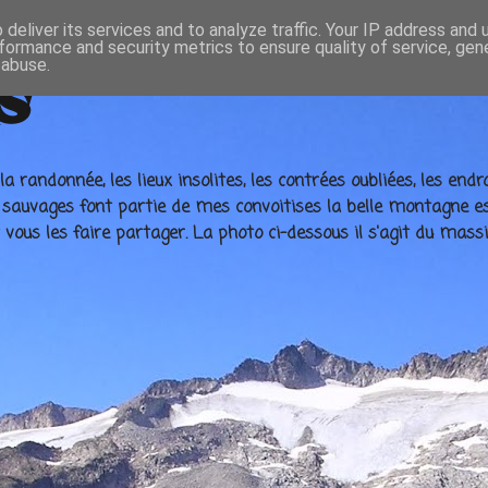
deliver its services and to analyze traffic. Your IP address and
formance and security metrics to ensure quality of service, ge
 abuse.
s
la randonnée, les lieux insolites, les contrées oubliées, les e
e sauvages font partie de mes convoitises la belle montagne es
ous les faire partager. La photo ci-dessous il s'agit du massi