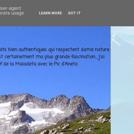
 user-agent
nerate usage
LEARN MORE
GOT IT
ndroits bien authentiques qui respectent dame nature
t certainement ma plus grande fascination... j'ai
f de la Maladeta avec le Pic d'Aneto.